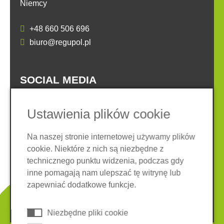
Niemcy
+48 660 506 696
biuro@regupol.pl
SOCIAL MEDIA
Ustawienia plików cookie
Na naszej stronie internetowej używamy plików
cookie. Niektóre z nich są niezbędne z
Nota prawna
Ochrona danych
technicznego punktu widzenia, podczas gdy
Ogólne warunki
inne pomagają nam ulepszać tę witrynę lub
System zgłaszania nieprawidłowości
Ciasteczka
zapewniać dodatkowe funkcje.
© 2026 REGUPOL Germany GmbH & Co. KG
Niezbędne pliki cookie