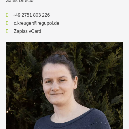
Sales Director
+49 2751 803 226
c.kreuger@regupol.de
Zapisz vCard